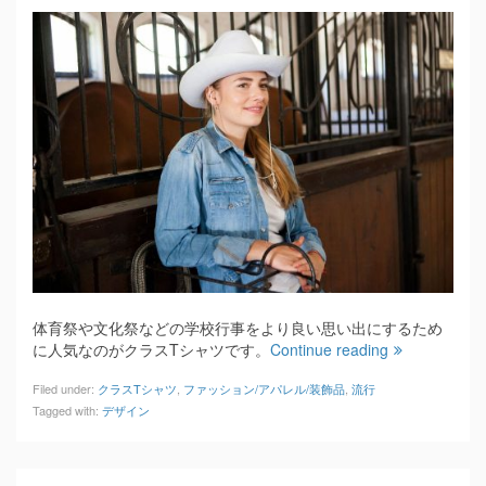
体育祭や文化祭などの学校行事をより良い思い出にするため
に人気なのがクラスTシャツです。
Continue reading
Filed under:
クラスTシャツ
,
ファッション/アパレル/装飾品
,
流行
Tagged with:
デザイン