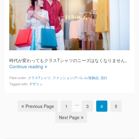
時代が変わってもクラスTシャツのニーズはなくなりません。
Continue reading
Filed under:
クラスTシャツ
,
ファッション/アパレル/装飾品
,
流行
Tagged with:
デザイン
...
Previous Page
1
3
4
5
Next Page