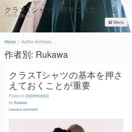
クラスTシャツは簡単に注文できる
学校行事の思い出に
Menu
Home
Author Archives: Rukawa
作者別:
Rukawa
クラスTシャツの基本を押さ
えておくことが重要
Posted on
2023年6月6日
By
Rukawa
Leave a comment