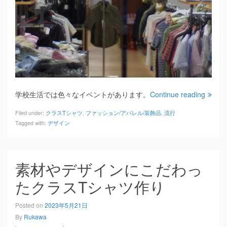
学校生活では色々なイベントがあります。
Continue reading
Filed under:
クラスTシャツ
,
ファッション/アパレル/装飾品
,
流行
Tagged with:
デザイン
素材やデザインにこだわっ
たクラスTシャツ作り
Posted on
2023年5月21日
By
Rukawa