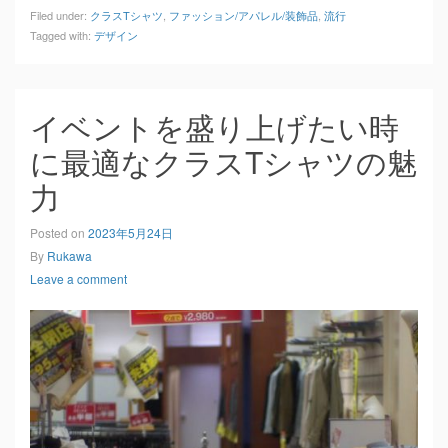
Filed under:
クラスTシャツ
,
ファッション/アパレル/装飾品
,
流行
Tagged with:
デザイン
イベントを盛り上げたい時
に最適なクラスTシャツの魅
力
Posted on
2023年5月24日
By
Rukawa
Leave a comment