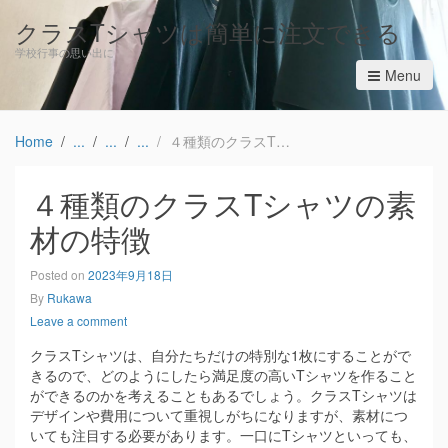
クラスTシャツは簡単に注文できる
学校行事の思い出に
Menu
Home
４種類のクラスTシャツの素材の特徴
４種類のクラスTシャツの素
材の特徴
Posted on
2023年9月18日
By
Rukawa
Leave a comment
クラスTシャツは、自分たちだけの特別な1枚にすることがで
きるので、どのようにしたら満足度の高いTシャツを作ること
ができるのかを考えることもあるでしょう。
クラスTシャツは
デザインや費用について重視しがちになりますが、素材につ
いても注目する必要があります。一口にTシャツといっても、