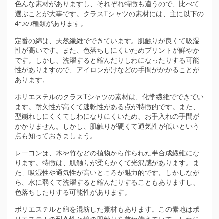
色んな素材がありますし、それぞれ特徴も違うので、比べて
選ぶことが大事です。クラスTシャツの素材には、主に以下の
4つの種類があります。
定番の綿は、天然繊維でできています。肌触りが良くて吸湿
性が高いです。また、色落ちしにくいためプリントが鮮やか
です。しかし、洗濯すると縮んだりしわになったりする可能
性がありますので、アイロンがけなどの手間がかかることが
あります。
ポリエステルのクラスTシャツの素材は、化学繊維でできてい
ます。耐久性が高くて速乾性がある点が特徴的です。また、
型崩れしにくくてしわになりにくいため、お手入れの手間が
かかりません。しかし、肌触りが硬くて通気性が低いという
点も知っておきましょう。
レーヨンは、木や竹などの植物から作られた半合成繊維にな
ります。特徴は、肌触りが柔らかくて光沢感があります。ま
た、吸湿性や通気性が高いところが魅力的です。しかしなが
ら、水に弱くて洗濯すると縮んだりすることもありますし、
色落ちしたりする可能性があります。
ポリエステルと綿を混紡した素材もあります。この素地はポ
リエステルの耐久性と綿の肌触りを兼ね備えていて、しわに