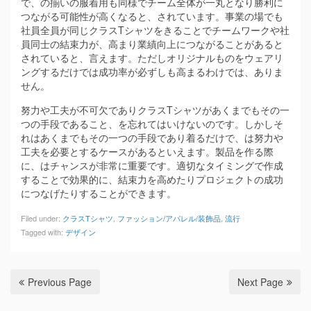
で、の揃いの服着用も同様でチーム全体が一丸となり勝利に
つながる可能性が高くなると、されています。事業の場でも
社員全員が同じクラスTシャツをきることでチームワークや社
員同士の結束力が、高まり業績向上につながることがあると
されていると、言えます。ただしオリジナルものをウェアリ
ングするだけでは成功率が必ずしも高まるわけでは、ありま
せん。
努力や工夫が不可欠でありクラスTシャツがあくまでもその一
つの手段であること、を忘れてはいけないのです。しかしそ
れはあくまでもその一つの手段であり着るだけで、は努力や
工夫を必要とするケースがあるといえます。製品を作る際
に、はチャンスが非常に重要です。適切なタイミングで作成
することで効果的に、結束力を高めたりプロジェクトの成功
につなげたりすることができます。
Filed under:
クラスTシャツ
,
ファッション/アパレル/装飾品
,
流行
Tagged with:
デザイン
Previous Page
Next Page