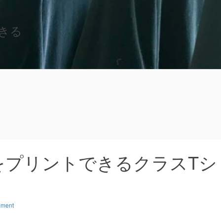
きる
をプリントできるクラスTシ
mment