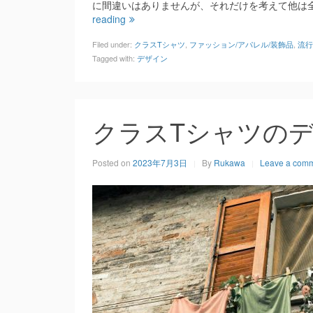
に間違いはありませんが、それだけを考えて他は
reading
Filed under:
クラスTシャツ
,
ファッション/アパレル/装飾品
,
流行
Tagged with:
デザイン
クラスTシャツの
Posted on
2023年7月3日
By
Rukawa
Leave a com