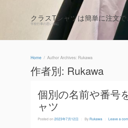
クラスTシャツは簡単に注文で
学校行事の思い出に
Home
Author Archives: Rukawa
作者別:
Rukawa
個別の名前や番号
ャツ
Posted on
2023年7月12日
By
Rukawa
Leave a co