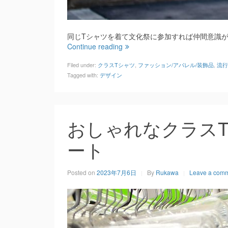
同じTシャツを着て文化祭に参加すれば仲間意識
Continue reading
Filed under:
クラスTシャツ
,
ファッション/アパレル/装飾品
,
流行
Tagged with:
デザイン
おしゃれなクラス
ート
Posted on
2023年7月6日
By
Rukawa
Leave a com