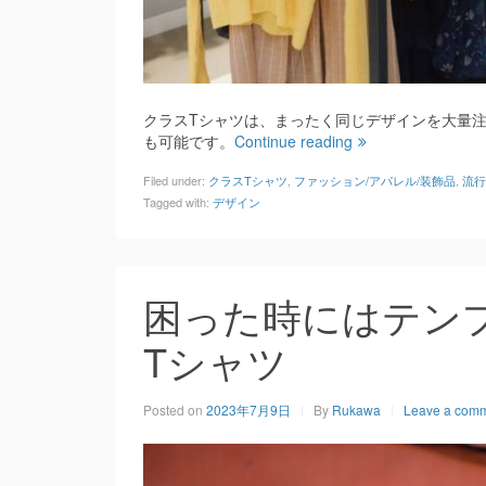
クラスTシャツは、まったく同じデザインを大量
も可能です。
Continue reading
Filed under:
クラスTシャツ
,
ファッション/アパレル/装飾品
,
流行
Tagged with:
デザイン
困った時にはテン
Tシャツ
Posted on
2023年7月9日
By
Rukawa
Leave a com