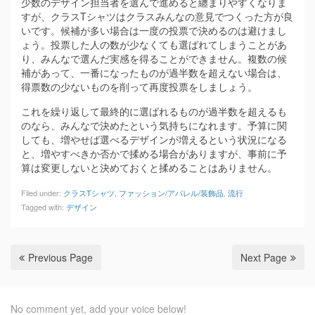
少数のデザイン担当者を選んで進めると纏まりやすくなりま
すが、クラスTシャツはクラスみんなの意見でつくった方が良
いです。候補が多い場合は一度の投票で決めるのは避けまし
ょう。投票した人の数が少なくても選ばれてしまうことがあ
り、みんなで選んだ実感を得ることができません。複数の候
補があって、一番になったものが過半数を超えない場合は、
得票数の少ないものを削って再度投票をしましょう。
これを繰り返して最終的に選ばれるものが過半数を超えるも
のなら、みんなで決めたという気持ちになれます。予算に関
しても、増やせば選べるデザインが増えるという状況になる
と、増やすべきか否かで揉める場合がありますが、事前に予
算は変更しないと決めておくと揉めることはありません。
Filed under:
クラスTシャツ
,
ファッション/アパレル/装飾品
,
流行
Tagged with:
デザイン
Previous Page
Next Page
No comment yet, add your voice below!