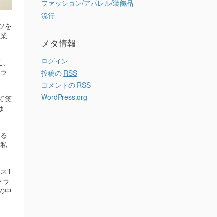
ファッション/アパレル/装飾品
流行
ツを
卒業
メタ情報
ログイン
え、
クラ
投稿の
RSS
コメントの
RSS
WordPress.org
て笑
ま
する
。私
スT
クラ
の中