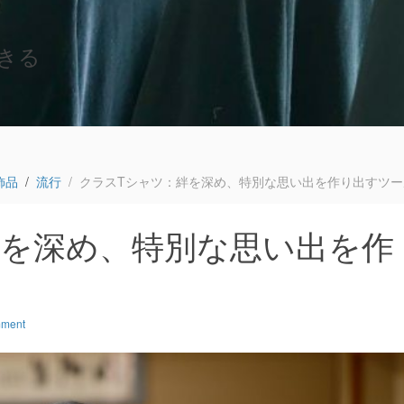
きる
飾品
流行
クラスTシャツ：絆を深め、特別な思い出を作り出すツー
絆を深め、特別な思い出を作
mment